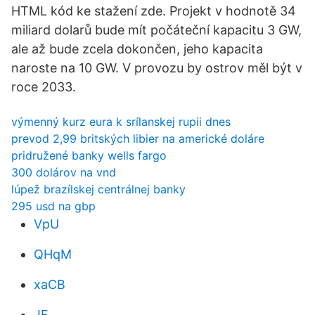
HTML kód ke stažení zde. Projekt v hodnotě 34
miliard dolarů bude mít počáteční kapacitu 3 GW,
ale až bude zcela dokončen, jeho kapacita
naroste na 10 GW. V provozu by ostrov měl být v
roce 2033.
výmenný kurz eura k srílanskej rupii dnes
prevod 2,99 britských libier na americké doláre
pridružené banky wells fargo
300 dolárov na vnd
lúpež brazílskej centrálnej banky
295 usd na gbp
VpU
QHqM
xaCB
JF