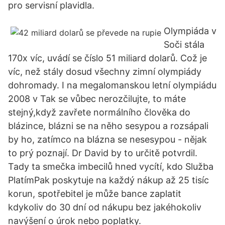
pro servisní plavidla.
Olympiáda v
Soči stála
170x víc, uvádí se číslo 51 miliard dolarů. Což je
víc, než stály dosud všechny zimní olympiády
dohromady. I na megalomanskou letní olympiádu
2008 v Tak se vůbec nerozčilujte, to máte
stejný,když zavřete normálního člověka do
blázince, blázni se na něho sesypou a rozsápali
by ho, zatímco na blázna se nesesypou - nějak
to prý poznají. Dr David by to určitě potvrdil.
Tady ta smečka imbecilů hned vycítí, kdo Služba
PlatímPak poskytuje na každý nákup až 25 tisíc
korun, spotřebitel je může bance zaplatit
kdykoliv do 30 dní od nákupu bez jakéhokoliv
navýšení o úrok nebo poplatky.