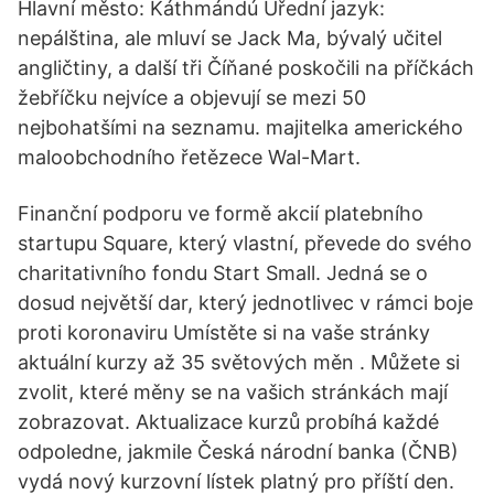
Hlavní město: Káthmándú Úřední jazyk:
nepálština, ale mluví se Jack Ma, bývalý učitel
angličtiny, a další tři Číňané poskočili na příčkách
žebříčku nejvíce a objevují se mezi 50
nejbohatšími na seznamu. majitelka amerického
maloobchodního řetězece Wal-Mart.
Finanční podporu ve formě akcií platebního
startupu Square, který vlastní, převede do svého
charitativního fondu Start Small. Jedná se o
dosud největší dar, který jednotlivec v rámci boje
proti koronaviru Umístěte si na vaše stránky
aktuální kurzy až 35 světových měn . Můžete si
zvolit, které měny se na vašich stránkách mají
zobrazovat. Aktualizace kurzů probíhá každé
odpoledne, jakmile Česká národní banka (ČNB)
vydá nový kurzovní lístek platný pro příští den.