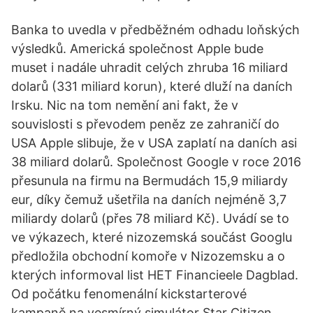
Banka to uvedla v předběžném odhadu loňských
výsledků. Americká společnost Apple bude
muset i nadále uhradit celých zhruba 16 miliard
dolarů (331 miliard korun), které dluží na daních
Irsku. Nic na tom nemění ani fakt, že v
souvislosti s převodem peněz ze zahraničí do
USA Apple slibuje, že v USA zaplatí na daních asi
38 miliard dolarů. Společnost Google v roce 2016
přesunula na firmu na Bermudách 15,9 miliardy
eur, díky čemuž ušetřila na daních nejméně 3,7
miliardy dolarů (přes 78 miliard Kč). Uvádí se to
ve výkazech, které nizozemská součást Googlu
předložila obchodní komoře v Nizozemsku a o
kterých informoval list HET Financieele Dagblad.
Od počátku fenomenální kickstarterové
kampaně na vesmírný simulátor Star Citizen,