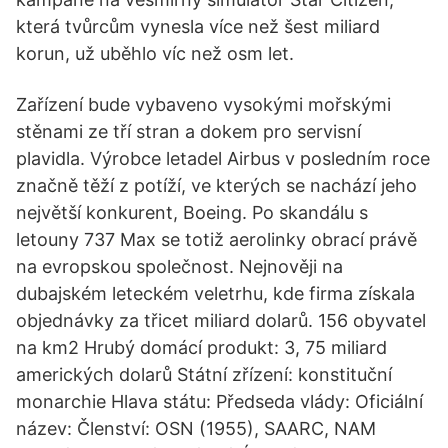
která tvůrcům vynesla více než šest miliard
korun, už uběhlo víc než osm let.
Zařízení bude vybaveno vysokými mořskými
stěnami ze tří stran a dokem pro servisní
plavidla. Výrobce letadel Airbus v posledním roce
značně těží z potíží, ve kterých se nachází jeho
největší konkurent, Boeing. Po skandálu s
letouny 737 Max se totiž aerolinky obrací právě
na evropskou společnost. Nejnověji na
dubajském leteckém veletrhu, kde firma získala
objednávky za třicet miliard dolarů. 156 obyvatel
na km2 Hrubý domácí produkt: 3, 75 miliard
amerických dolarů Státní zřízení: konstituční
monarchie Hlava státu: Předseda vlády: Oficiální
název: Členství: OSN (1955), SAARC, NAM