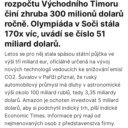
rozpočtu Východního Timoru
činí zhruba 300 milionů dolarů
ročně. Olympiáda v Soči stála
170x víc, uvádí se číslo 51
miliard dolarů.
Letos se pro něj stala spásou státní půjčka ve
výši tří miliard eur, oficiálně určená na vývoj
nových technologií vedoucích ke snižování emisí
CO2. Šuvalov v Paříži přiznal, že ruský
automobilový průmysl má dluhy v astronomické
výši okolo 100 miliard rublů, tedy 3,35 miliardy
dolarů. Amazon je ochoten investovat 5 miliard
dolarů, aby si podchytil indický trh, píší indické
Economic Times. Informace prý mají od
nejmenovaných osob z představenstva firmy.