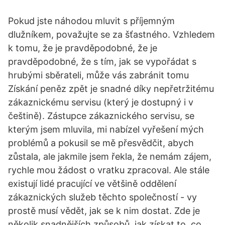
Pokud jste náhodou mluvit s příjemným
dlužníkem, považujte se za šťastného. Vzhledem
k tomu, že je pravděpodobné, že je
pravděpodobné, že s tím, jak se vypořádat s
hrubými sběrateli, může vás zabránit tomu
Získání peněz zpět je snadné díky nepřetržitému
zákaznickému servisu (který je dostupný i v
češtině). Zástupce zákaznického servisu, se
kterým jsem mluvila, mi nabízel vyřešení mých
problémů a pokusil se mě přesvědčit, abych
zůstala, ale jakmile jsem řekla, že nemám zájem,
rychle mou žádost o vratku zpracoval. Ale stále
existují lidé pracující ve většině oddělení
zákaznických služeb těchto společností - vy
prostě musí vědět, jak se k nim dostat. Zde je
několik snadnějších způsobů, jak získat to, co