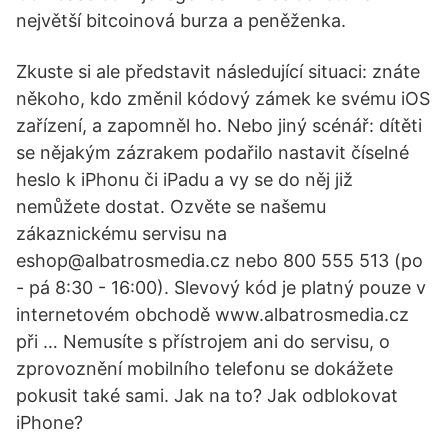
největší bitcoinová burza a peněženka.
Zkuste si ale představit následující situaci: znáte
někoho, kdo změnil kódový zámek ke svému iOS
zařízení, a zapomněl ho. Nebo jiný scénář: dítěti
se nějakým zázrakem podařilo nastavit číselné
heslo k iPhonu či iPadu a vy se do něj již
nemůžete dostat. Ozvěte se našemu
zákaznickému servisu na
eshop@albatrosmedia.cz nebo 800 555 513 (po
- pá 8:30 - 16:00). Slevový kód je platný pouze v
internetovém obchodě www.albatrosmedia.cz
při … Nemusíte s přístrojem ani do servisu, o
zprovoznění mobilního telefonu se dokážete
pokusit také sami. Jak na to? Jak odblokovat
iPhone?