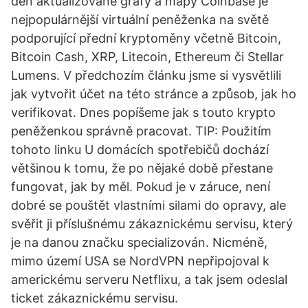
den aktualizované grafy a mapy Coinbase je
nejpopulárnější virtuální peněženka na světě
podporující přední kryptoměny včetně Bitcoin,
Bitcoin Cash, XRP, Litecoin, Ethereum či Stellar
Lumens. V předchozím článku jsme si vysvětlili
jak vytvořit účet na této stránce a způsob, jak ho
verifikovat. Dnes popíšeme jak s touto krypto
peněženkou správně pracovat. TIP: Použitím
tohoto linku U domácích spotřebičů dochází
většinou k tomu, že po nějaké době přestane
fungovat, jak by měl. Pokud je v záruce, není
dobré se pouštět vlastními silami do opravy, ale
svěřit ji příslušnému zákaznickému servisu, který
je na danou značku specializován. Nicméně,
mimo území USA se NordVPN nepřipojoval k
americkému serveru Netflixu, a tak jsem odeslal
ticket zákaznickému servisu.