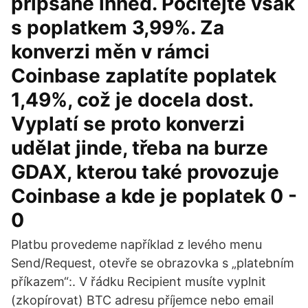
připsané ihned. Počítejte však
s poplatkem 3,99%. Za
konverzi měn v rámci
Coinbase zaplatíte poplatek
1,49%, což je docela dost.
Vyplatí se proto konverzi
udělat jinde, třeba na burze
GDAX, kterou také provozuje
Coinbase a kde je poplatek 0 -
0
Platbu provedeme například z levého menu
Send/Request, otevře se obrazovka s „platebním
příkazem“:. V řádku Recipient musíte vyplnit
(zkopírovat) BTC adresu příjemce nebo email