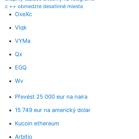
c ++ obmedzte desatinné miesta
OxeXc
VIqk
VYMa
Qx
EGQ
Wv
Převést 25 000 eur na naira
15 749 eur na americký dolar
Kucoin ethereum
Arbitio