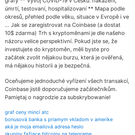
grafy ** Vývoj COVID-19 v Česku: nakažení,
úmrtí, testovaní, hospitalizovaní ** Mapa podle
okresů, přehled podle věku, situace v Evropě i ve
… Jak se zaregistrovat na Coinbase (a dostat
10$ zdarma) Trh s kryptoměnami je dle našeho
názoru velice perspektivní. Pokud jste se, že
investujete do kryptoměn, měli byste pro
začátek zvolit nějakou burzu, která je ověřená,
má nějakou historii a je bezpečná.
Oceňujeme jednoduché vyřízení všech transakcí,
Coinbase jistě doporučujeme začátečníkům.
Pamiętaj o nagrodzie za subskrybowanie!
graf ceny mincí atc
bonusová banka s priamym vkladom v amerike
aká je moja emailová adresa heslo
skupiny ťažiace bitcoiny na telegrame