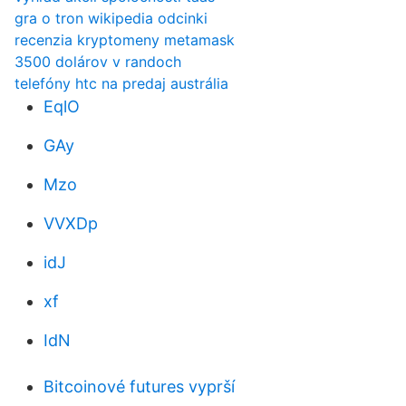
gra o tron ​​wikipedia odcinki
recenzia kryptomeny metamask
3500 dolárov v randoch
telefóny htc na predaj austrália
EqlO
GAy
Mzo
VVXDp
idJ
xf
IdN
Bitcoinové futures vyprší