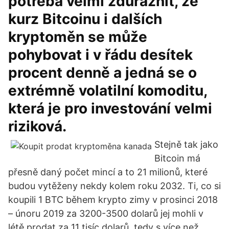
potřeba velmi zdůraznit, že
kurz Bitcoinu i dalších
kryptoměn se může
pohybovat i v řádu desítek
procent denně a jedná se o
extrémně volatilní komoditu,
která je pro investování velmi
riziková.
Stejně tak jako
Bitcoin má
přesně daný počet mincí a to 21 milionů, které
budou vytěženy nekdy kolem roku 2032. Ti, co si
koupili 1 BTC během krypto zimy v prosinci 2018
– únoru 2019 za 3200-3500 dolarů jej mohli v
létě prodat za 11 tisíc dolarů, tedy s více než