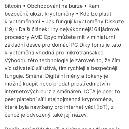
bitcoin • Obchodování na burze • Kam
bezpečně uložit kryptoměny • Kde lze platit
kryptoměnami • Jak fungují kryptoměny Diskuze
(19) › Další článek: I ty nejvýkonnější 64jádrové
procesory AMD Epyc můžete mít v miniaturní
základní desce pro domácí PC Díky tomu je tato
kryptoměna vhodná pro mikrotransakce.
Výhodou této technologie je zároveň to, že čím
víc uživatelů síť užívá, tím rychleji a bezpečněji
funguje. Směna. Digitální měny a tokeny je
možné koupit nebo prodat prostřednictvím
internetových burz a směnáren. IOTA je peer to
peer platební síť i stejnojmenná kryptoměna,
která byla navrženy pro internet věcí (IoT), z
čehož je odvozený také její název.