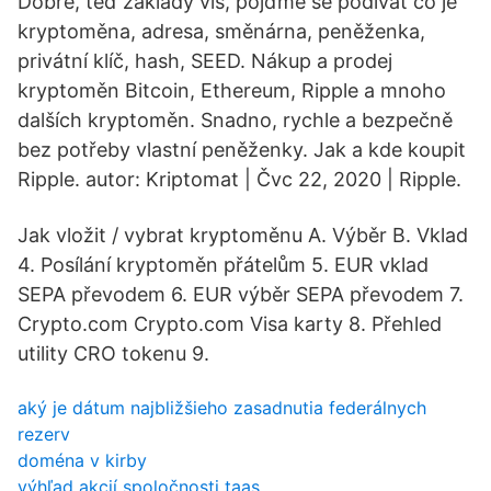
Dobře, teď základy víš, pojďme se podívat co je
kryptoměna, adresa, směnárna, peněženka,
privátní klíč, hash, SEED. Nákup a prodej
kryptoměn Bitcoin, Ethereum, Ripple a mnoho
dalších kryptoměn. Snadno, rychle a bezpečně
bez potřeby vlastní peněženky. Jak a kde koupit
Ripple. autor: Kriptomat | Čvc 22, 2020 | Ripple.
Jak vložit / vybrat kryptoměnu A. Výběr B. Vklad
4. Posílání kryptoměn přátelům 5. EUR vklad
SEPA převodem 6. EUR výběr SEPA převodem 7.
Crypto.com Crypto.com Visa karty 8. Přehled
utility CRO tokenu 9.
aký je dátum najbližšieho zasadnutia federálnych
rezerv
doména v kirby
výhľad akcií spoločnosti taas